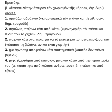
Ερωτόκρ.
β. «ἔπιασε λύπην ἄπειρον τὸν χωρισμὸν τῆς κόρης», Διγ. Ακρ.)
νεοελλ.
1.
αρπάζω, αδράχνω («κι αρπαχτικά τήν πιάνω και τή φίλησα»,
δημ. τραγούδι)
2.
σηκώνω, παίρνω κάτι από κάτω («μονοχεριάρι τό 'πιάσε και
πίσω του τό ρίχτει», δημ. τραγούδι)
2.
παίρνω κάτι στα χέρια για να τό μεταχειριστώ, μεταχειρίζομαι κάτι
(«έπιασα τη βελόνα, αν και είναι γιορτή»)
3.
(με άρνηση) αποφεύγω κάτι συστηματικά («αυτός δεν πιάνει
βιβλίο»)
4.
μτφ.
εξαρτώμαι από κάποιον, μπαίνω κάτω από την προστασία
του (α. «πιάστηκε από καλούς ανθρώπους» β. «πιάστηκε από
τζάκι»)