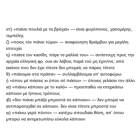
στ) «πιάνει πουλιά με τα βρόχια» — είναι φυγόπονος, χασομέρης,
τεμπέλης
ζ) «ποιος τόν πιάνει τώρα» — αναφώνηση θριάμβου για μεγάλη
επιτυχία
η) «πιάσε τον κασίδη, πάρε τα μαλλιά του» — αντίστοιχη προς την
αρχαία ελληνική φρ. ουκ αν λάβοις παρά τού μη έχοντος: από
εκείνον που δεν έχει τίποτε δεν μπορείς να πάρεις τίποτε
θ) «πιάνομαι στα πράσα» — συλλαμβάνομαι επ' αυτοφώρω
ι) «όπου μέ πιάσεις κι ὁπου σέ πιάσω» — όποιος γελάσει τον άλλο
ια) «πιάνω κάποιον με το καλό» — προσπαθώ να επηρεάσω
κάποιον με ήπιους τρόπους
ιβ) «δεν πιάνει μπάζα μπροστά σε κάποιον» — δεν μπορεί να
αντιπαραταχθεί σε κάποιον, δεν είναι τίποτε μπροστά του
ιγ) «πιάνω γερό πόντο» — κατέχω σπουδαία θέση, απ' ὁπου
μπορώ να αντιμετωπίσω εύκολα κάποιον