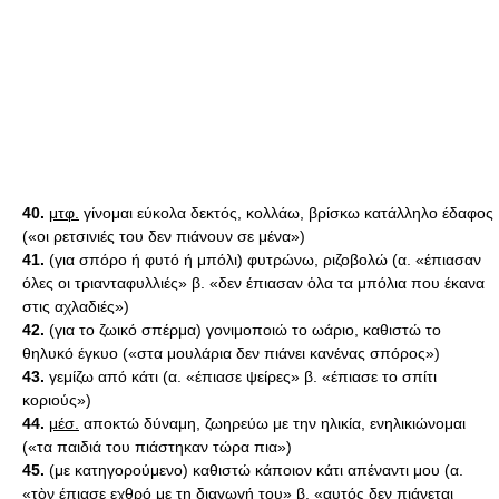
40.
μτφ.
γίνομαι εύκολα δεκτός, κολλάω, βρίσκω κατάλληλο έδαφος
(«οι ρετσινιές του δεν πιάνουν σε μένα»)
41.
(για σπόρο ή φυτό ή μπόλι) φυτρώνω, ριζοβολώ (α. «έπιασαν
όλες οι τριανταφυλλιές» β. «δεν έπιασαν ὁλα τα μπόλια που έκανα
στις αχλαδιές»)
42.
(για το ζωικό σπέρμα) γονιμοποιώ το ωάριο, καθιστώ το
θηλυκό έγκυο («στα μουλάρια δεν πιάνει κανένας σπόρος»)
43.
γεμίζω από κάτι (α. «έπιασε ψείρες» β. «έπιασε το σπίτι
κοριούς»)
44.
μέσ.
αποκτώ δύναμη, ζωηρεύω με την ηλικία, ενηλικιώνομαι
(«τα παιδιά του πιάστηκαν τώρα πια»)
45.
(με κατηγορούμενο) καθιστώ κάποιον κάτι απέναντι μου (α.
«τὸν έπιασε εχθρό με τη διαγωγή του» β. «αυτός δεν πιάνεται