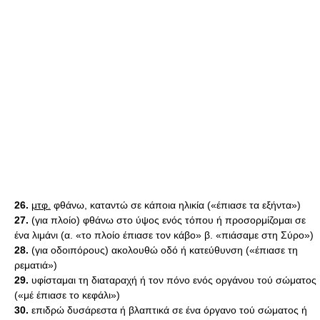
26.
μτφ.
φθάνω, καταντώ σε κάποια ηλικία («έπιασε τα εξήντα»)
27.
(για πλοίο) φθάνω στο ύψος ενός τόπου ή προσορμίζομαι σε
ένα λιμάνι (α. «το πλοίο έπιασε τον κάβο» β. «πιάσαμε στη Σύρο»)
28.
(για οδοιπόρους) ακολουθώ οδό ή κατεύθυνση («έπιασε τη
ρεματιά»)
29.
υφίσταμαι τη διαταραχή ή τον πόνο ενός οργάνου τού σώματος
(«μέ έπιασε το κεφάλι»)
30.
επιδρώ δυσάρεστα ή βλαπτικά σε ένα όργανο τού σώματος ή