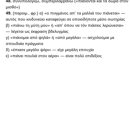
48.
συνυπολογίζω, συμπεριλαμβάνω («πιάνονται και τα δώρα στον
μισθό»)
49.
(παροιμ., φρ.) α) «ο πνιγμένος απ' τα μαλλιά του πιάνεται» —
αυτός που κινδυνεύει καταφεύγει σε οποιοδήποτε μέσο σωτηρίας
β) «πιάνω τη μύτη μου» ή «απ' όπου να τόν πιάσεις λερώνεσαι»
— λέγεται ως έκφραση βδελυγμίας
γ) «πιάνομαι από ψηλά» ή «από μεγάλα» — ασχολούμαι με
σπουδαία πράγματα
δ) «έπιασε μεγάλο ψάρι» — είχε μεγάλη επιτυχία
ε) «πιάνει πουλιά στον αέρα» — είναι πολύ επιδέξιος