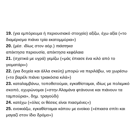
19.
(για εμπόρευμα ή περιουσιακό στοιχείο) αξίζω, έχω αξία («το
διαμέρισμα πιάνει τρία εκατομμύρια»)
20.
(μέσ. ιδίως στον αόρ.)
πιάστηκα
απέκτησα περιουσία, απέκτησα κεφάλαια
21.
(σχετικά με υγρά) γεμίζω («μάς έπιασε ένα κιλό από το
γιοματάρι»)
22.
(για δοχεία και άλλα σκεύη) μπορώ να περιλάβω, να χωρέσω
(«το βαρέλι πιάνει τριακόσια κιλά»)
23.
καταλαμβάνω, τοποθετούμαι, εγκαθίσταμαι, ιδίως με πολεμικό
σκοπό, οχυρώνομαι («στην Αλαμάνα φτάνουνε και πιάνουν τα
ταμπούρια», δημ. τραγούδι)
24.
κατέχω («όλες οι θέσεις είναι πιασμένες»)
25.
ενοικιάζω, εγκαθίσταμαι κάπου με ενοίκιο («έπιασα σπίτι και
μαγαζί στον ίδιο δρόμο»)