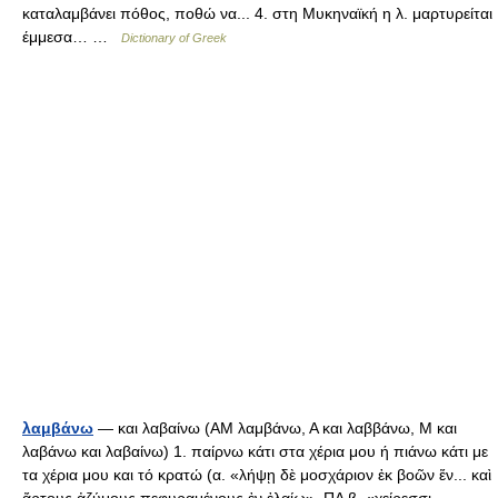
καταλαμβάνει πόθος, ποθώ να... 4. στη Μυκηναϊκή η λ. μαρτυρείται
έμμεσα… …
Dictionary of Greek
λαμβάνω
— και λαβαίνω (AM λαμβάνω, Α και λαββάνω, Μ και
λαβάνω και λαβαίνω) 1. παίρνω κάτι στα χέρια μου ή πιάνω κάτι με
τα χέρια μου και τό κρατώ (α. «λήψῃ δὲ μοσχάριον ἐκ βοῶν ἕν... καὶ