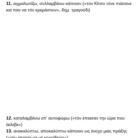
11.
αιχμαλωτίζω, συλλαμβάνω κάποιον («τον Κίτσο τόνε πιάσανε
και παν να τόν κρεμάσουν», δημ. τραγούδι)
12.
καταλαμβάνω επ' αυτοφώρω («τόν έπιασαν την ώρα που
έκλεβε»)
13.
ανακαλύπτω, αποκαλύπτω κάποιον ως ένοχο μιας πράξης
(«τόν έπιασα να μέ κοροϊδεύει»)