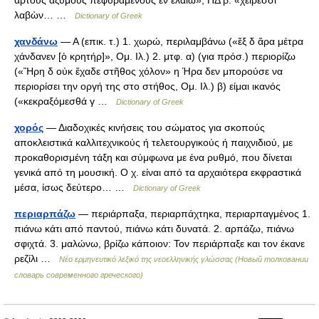
ἄρτους ἀζύμους πεφυραμένους ἐν ἐλαίω», ΠΔ β. «χείρεσσι
λαβὼν… …
Dictionary of Greek
χανδάνω
— Α (επικ. τ.) 1. χωρώ, περιλαμβάνω («ἕξ δ ἄρα μέτρα
χάνδανεν [ὁ κρητήρ]», Ομ. Ιλ.) 2. μτφ. α) (για πρόσ.) περιορίζω
(«Ἥρη δ οὐκ ἔχαδε στῆθος χόλον» η Ήρα δεν μπορούσε να
περιορίσει την οργή της στο στήθος, Ομ. Ιλ.) β) είμαι ικανός
(«κεκραξόμεσθά γ …
Dictionary of Greek
χορός
— Διαδοχικές κινήσεις του σώματος για σκοπούς
αποκλειστικά καλλιτεχνικούς ή τελετουργικούς ή παιχνιδιού, με
προκαθορισμένη τάξη και σύμφωνα με ένα ρυθμό, που δίνεται
γενικά από τη μουσική. Ο χ. είναι από τα αρχαιότερα εκφραστικά
μέσα, ίσως δεύτερο… …
Dictionary of Greek
περιαρπάζω
— περιάρπαξα, περιαρπάχτηκα, περιαρπαγμένος 1.
πιάνω κάτι από παντού, πιάνω κάτι δυνατά. 2. αρπάζω, πιάνω
σφιχτά. 3. μαλώνω, βρίζω κάποιον: Τον περιάρπαξε και τον έκανε
ρεζίλι …
Νέο ερμηνευτικό λεξικό της νεοελληνικής γλώσσας (Новый толковании
словарь современного греческого)