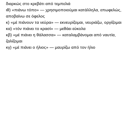
διαρκώς στο κρεβάτι από τεμπελιά
ιθ) «πιάνω τόπο» — χρησιμοποιούμαι κατάλληλα, επωφελώς,
αποβαίνω σε όφελος
κ) «μέ πιάνουν τα νεύρα» — εκνευρίζομαι, νευριάζω, οργίζομαι
κα) «τόν πιάνει το κρασί» — μεθάει εύκολα
κβ) «μέ πιάνει η θάλασσα» — καταλαμβάνομαι από ναυτία,
ζαλίζομαι
κγ) «μέ πιάνει ο ήλιος» — μαυρίζω από τον ήλιο