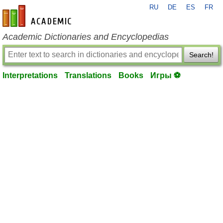
RU
DE
ES
FR
en-academic.com
Academic Dictionaries and Encyclopedias
Search!
Interpretations
Translations
Books
Игры ⚽