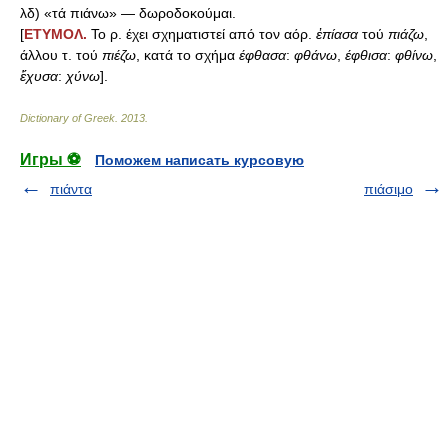
λδ) «τά πιάνω» — δωροδοκούμαι.
[
ΕΤΥΜΟΛ.
Το ρ. έχει σχηματιστεί από τον αόρ.
ἐπίασα
τού
πιάζω
,
άλλου τ. τού
πιέζω
, κατά το σχήμα
έφθασα
:
φθάνω
,
έφθισα
:
φθίνω
,
ἔχυσα
:
χύνω
].
Dictionary of Greek
.
2013
.
Игры ⚽
Поможем написать курсовую
πιάντα
πιάσιμο