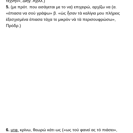
τέχνην», Διήγ. Αχιλλ.)
5.
(με πρότ. που εισάγεται με το να) επιχειρώ, αρχίζω να (α.
«έπιασα να σού γράψω» β. «ὡς ἦσαν τὰ καλίγια μου πλήρεις
ἐξεσχισμένα ἐπιασα τάχα τε μικρὸν νὰ τὰ περισουφρώσω»,
Πρόδρ.)
6.
μτφ.
κρίνω, θεωρώ κάτι ως («ως τού φανεί ας τό πιάσει»,