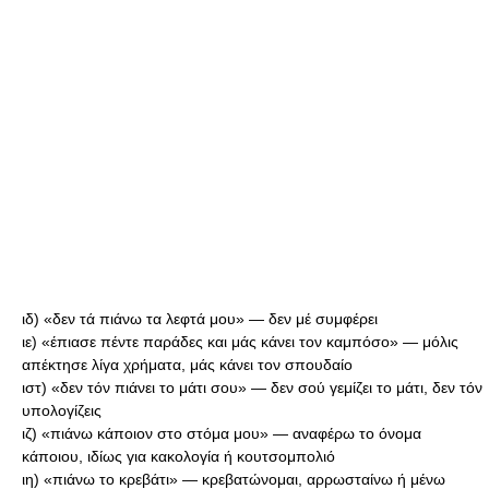
ιδ) «δεν τά πιάνω τα λεφτά μου» — δεν μέ συμφέρει
ιε) «έπιασε πέντε παράδες και μάς κάνει τον καμπόσο» — μόλις
απέκτησε λίγα χρήματα, μάς κάνει τον σπουδαίο
ιστ) «δεν τόν πιάνει το μάτι σου» — δεν σού γεμίζει το μάτι, δεν τόν
υπολογίζεις
ιζ) «πιάνω κάποιον στο στόμα μου» — αναφέρω το όνομα
κάποιου, ιδίως για κακολογία ή κουτσομπολιό
ιη) «πιάνω το κρεβάτι» — κρεβατώνομαι, αρρωσταίνω ή μένω