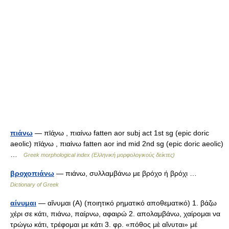
πιάνω
— πῑά̱νω , πιαίνω fatten aor subj act 1st sg (epic doric
aeolic) πῑά̱νω , πιαίνω fatten aor ind mid 2nd sg (epic doric aeolic)
…
Greek morphological index (Ελληνική μορφολογικούς δείκτες)
βροχοπιάνω
— πιάνω, συλλαμβάνω με βρόχο ή βρόχι …
Dictionary of Greek
αίνυμαι
— αἴνυμαι (Α) (ποιητικό ρηματικό αποθεματικό) 1. βάζω
χέρι σε κάτι, πιάνω, παίρνω, αφαιρώ 2. απολαμβάνω, χαίρομαι να
τρώγω κάτι, τρέφομαι με κάτι 3. φρ. «πόθος μὲ αἴνυται» μέ