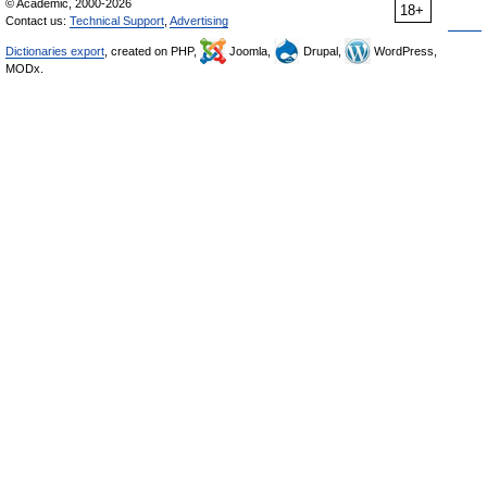
© Academic, 2000-2026
18+
Contact us:
Technical Support
,
Advertising
Dictionaries export
, created on PHP,
Joomla,
Drupal,
WordPress,
MODx.