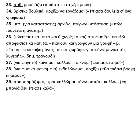
33.
παθ.
μουδιάζω («πιάστηκε το χέρι μου»)
34.
βρίσκω δουλειά, αρχίζω να εργάζομαι («έπιασα δουλειά σ' ένα
γραφείο»)
35.
μέσ.
(για καταστάσεις) αρχίζω, παίρνω υπόσταση («πώς
πιάνεται η αγάπη»)
36.
(πλεοναστικά με το
και
ή χωρίς το
καί
) αποφασίζω, εκτελώ
αποφασιστικά κάτι (α. «πιάνουν και γράφουν μια γραφή» β.
«έπιασε κι έσκαψε μόνος του το χωράφι» γ. «πιάνει μηνάει τής
λυγερής», δημ. τραγούδι)
37.
(για φαγητό) καίγομαι, κολλάω, τσικνίζω («έπιασε το φαΐ»)
38.
(για φυσικά φαινόμενα) εκδηλώνομαι, αρχίζω («θα πιάσει βροχή
κι αέρας»)
39.
προσαρμόζομαι, προσκολλώμαι πάνω σε κάτι, κολλάω («η
μπογιά δεν έπιασε καλά»)