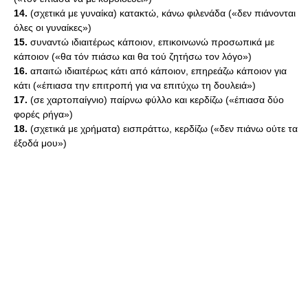
14.
(σχετικά με γυναίκα) κατακτώ, κάνω φιλενάδα («δεν πιάνονται
όλες οι γυναίκες»)
15.
συναντώ ιδιαιτέρως κάποιον, επικοινωνώ προσωπικά με
κάποιον («θα τόν πιάσω και θα τού ζητήσω τον λόγο»)
16.
απαιτώ ιδιαιτέρως κάτι από κάποιον, επηρεάζω κάποιον για
κάτι («έπιασα την επιτροπή για να επιτύχω τη δουλειά»)
17.
(σε χαρτοπαίγνιο) παίρνω φύλλο και κερδίζω («έπιασα δύο
φορές ρήγα»)
18.
(σχετικά με χρήματα) εισπράττω, κερδίζω («δεν πιάνω ούτε τα
έξοδά μου»)