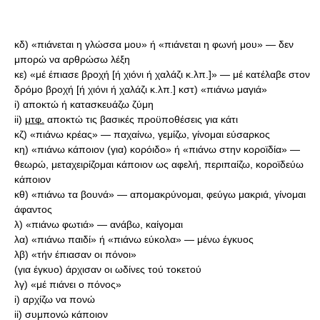
κδ) «πιάνεται η γλώσσα μου» ή «πιάνεται η φωνή μου» — δεν
μπορώ να αρθρώσω λέξη
κε) «μέ έπιασε βροχή [ή χιόνι ή χαλάζι κ.λπ.]» — μέ κατέλαβε στον
δρόμο βροχή [ή χιόνι ή χαλάζι κ.λπ.] κστ) «πιάνω μαγιά»
i) αποκτώ ή κατασκευάζω ζύμη
ii)
μτφ.
αποκτώ τις βασικές προϋποθέσεις για κάτι
κζ) «πιάνω κρέας» — παχαίνω, γεμίζω, γίνομαι εύσαρκος
κη) «πιάνω κάποιον (για) κορόιδο» ή «πιάνω στην κοροϊδία» —
θεωρώ, μεταχειρίζομαι κάποιον ως αφελή, περιπαίζω, κοροϊδεύω
κάποιον
κθ) «πιάνω τα βουνά» — απομακρύνομαι, φεύγω μακριά, γίνομαι
άφαντος
λ) «πιάνω φωτιά» — ανάβω, καίγομαι
λα) «πιάνω παιδί» ή «πιάνω εύκολα» — μένω έγκυος
λβ) «τήν έπιασαν οι πόνοι»
(για έγκυο) άρχισαν οι ωδίνες τού τοκετού
λγ) «μέ πιάνει ο πόνος»
i) αρχίζω να πονώ
ii) συμπονώ κάποιον