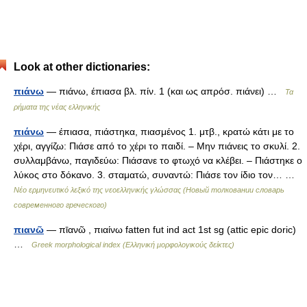
Look at other dictionaries:
πιάνω
— πιάνω, έπιασα βλ. πίν. 1 (και ως απρόσ. πιάνει) …
Τα
ρήματα της νέας ελληνικής
πιάνω
— έπιασα, πιάστηκα, πιασμένος 1. μτβ., κρατώ κάτι με το
χέρι, αγγίζω: Πιάσε από το χέρι το παιδί. – Μην πιάνεις το σκυλί. 2.
συλλαμβάνω, παγιδεύω: Πιάσανε το φτωχό να κλέβει. – Πιάστηκε ο
λύκος στο δόκανο. 3. σταματώ, συναντώ: Πιάσε τον ίδιο τον… …
Νέο ερμηνευτικό λεξικό της νεοελληνικής γλώσσας (Новый толковании словарь
современного греческого)
πιανῶ
— πῑανῶ , πιαίνω fatten fut ind act 1st sg (attic epic doric)
…
Greek morphological index (Ελληνική μορφολογικούς δείκτες)