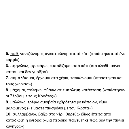
5.
παθ.
γαντζώνομαι, αγκιστρώνομαι από κάτι («πιάστηκε από ένα
καρφί»)
6.
σφηνώνω, φρακάρω, εμποδίζομαι από κάτι («το κλειδί πιάνει
κάπου και δεν γυρίζει»)
7.
συμπλέκομαι, έρχομαι στα χέρια, τσακώνομαι («πιάστηκαν και
τούς χώρισα»)
8.
μάχομαι, πολεμώ, φθάνω σε εμπόλεμη κατάσταση («πιάστηκαν
οι Σέρβοι με τους Κροάτες»)
9.
μαλώνω, τρέφω αμοιβαία εχθρότητα με κάποιον, είμαι
μαλωμένος («είμαστε πιασμένοι με τον Κώστα»)
10.
συλλαμβάνω, βάζω στο χέρι, θηρεύω ιδίως έπειτα από
καταδίωξη ή ενέδρα («μια πέρδικα παινεύτηκε πως δεν τήν πιάνει
κυνηγός»)