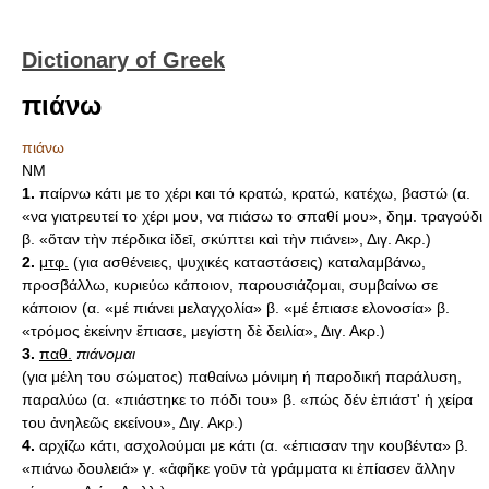
Dictionary of Greek
πιάνω
πιάνω
ΝΜ
1.
παίρνω κάτι με το χέρι και τό κρατώ, κρατώ, κατέχω, βαστώ (α.
«να γιατρευτεί το χέρι μου, να πιάσω το σπαθί μου», δημ. τραγούδι
β. «ὅταν τὴν πέρδικα ἰδεῑ, σκύπτει καὶ τὴν πιάνει», Διγ. Ακρ.)
2.
μτφ.
(για ασθένειες, ψυχικές καταστάσεις) καταλαμβάνω,
προσβάλλω, κυριεύω κάποιον, παρουσιάζομαι, συμβαίνω σε
κάποιον (α. «μέ πιάνει μελαγχολία» β. «μέ έπιασε ελονοσία» β.
«τρόμος ἐκείνην ἔπιασε, μεγίστη δὲ δειλία», Διγ. Ακρ.)
3.
παθ.
πιάνομαι
(για μέλη του σώματος) παθαίνω μόνιμη ή παροδική παράλυση,
παραλύω (α. «πιάστηκε το πόδι του» β. «πώς δέν ἐπιάστ' ἡ χείρα
του ἀνηλεῶς εκείνου», Διγ. Ακρ.)
4.
αρχίζω κάτι, ασχολούμαι με κάτι (α. «έπιασαν την κουβέντα» β.
«πιάνω δουλειά» γ. «ἀφῆκε γοῡν τὰ γράμματα κι ἐπίασεν ἄλλην